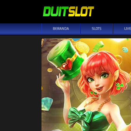
BERANDA
SLOTS
LIV