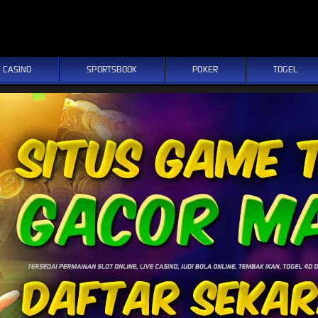
E CASINO
SPORTSBOOK
POKER
TOGEL