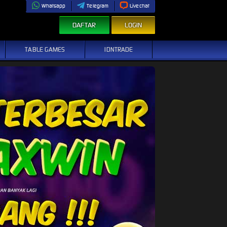
Whatsapp
Telegram
Livechat
DAFTAR
LOGIN
TABLE GAMES
IDNTRADE