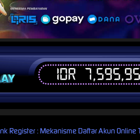
Link Register : Mekanisme Daftar Akun Online T