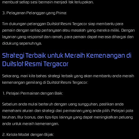
membuat setiap sesi bermain menjadi tak terlupakan.
3. Pelayanan Pelanggan yang Prima:
Tim dukungan pelanggan Duitslot Resmi Tergacor siap membantu para
pemain dengan setiap pertanyaan atau masalah yang mereka miliki. Dengan
layanan yang responsif dan ramah, para pemain dapat merasa dihargai dan
didukung sepenuhnya.
Strategi Terbaik untuk Meraih Kemenangan di
Duitslot Resmi Tergacor
Sekarang, mari kita bahas strategi terbaik yang akan membantu anda meraih
kemenangan gemilang di Duitslot Resmi Tergacor:
1. Pelajari Permainan dengan Baik:
Sebelum anda mulai bertaruh dengan uang sungguhan, pastikan anda
memahami aturan dan strategi dari permainan yang anda pilih. Pelajari pola
taruhan, fitur bonus, dan tips-tips lainnya yang dapat meningkatkan peluang
anda untuk meraih kemenangan.
2. Kelola Modal dengan Bijak: