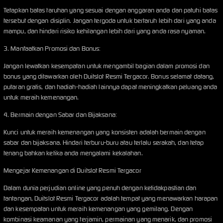
Tetapkan batas taruhan yang sesuai dengan anggaran anda dan patuhi batas
tersebut dengan disiplin. Jangan tergoda untuk bertaruh lebih dari yang anda
mampu, dan hindari risiko kehilangan lebih dari yang anda rasa nyaman.
3. Manfaatkan Promosi dan Bonus:
Jangan lewatkan kesempatan untuk mengambil bagian dalam promosi dan
bonus yang ditawarkan oleh Duitslot Resmi Tergacor. Bonus selamat datang,
putaran gratis, dan hadiah-hadiah lainnya dapat meningkatkan peluang anda
untuk meraih kemenangan.
4. Bermain dengan Sabar dan Bijaksana:
Kunci untuk meraih kemenangan yang konsisten adalah bermain dengan
sabar dan bijaksana. Hindari terburu-buru atau terlalu serakah, dan tetap
tenang bahkan ketika anda mengalami kekalahan.
Mengejar Kemenangan di Duitslot Resmi Tergacor
Dalam dunia perjudian online yang penuh dengan ketidakpastian dan
tantangan, Duitslot Resmi Tergacor adalah tempat yang menawarkan harapan
dan kesempatan untuk meraih kemenangan yang gemilang. Dengan
kombinasi keamanan yang terjamin, permainan yang menarik, dan promosi