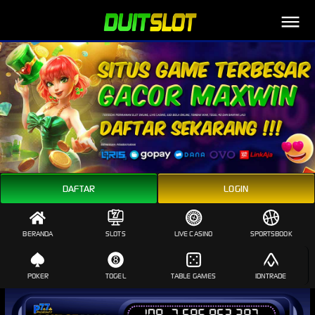
Link Alternatif
DAFTAR
LOGIN
BERANDA
SLOTS
LIVE CASINO
SPORTSBOOK
POKER
TOGEL
TABLE GAMES
IDNTRADE