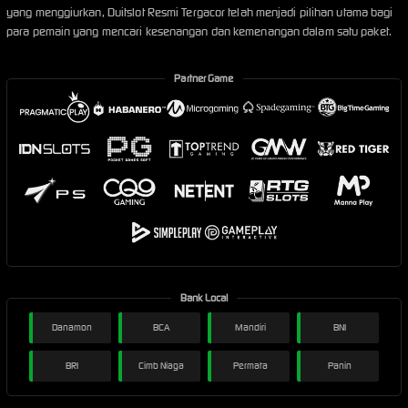
yang menggiurkan, Duitslot Resmi Tergacor telah menjadi pilihan utama bagi
para pemain yang mencari kesenangan dan kemenangan dalam satu paket.
Partner Game
Bank Local
Danamon
BCA
Mandiri
BNI
BRI
Cimb Niaga
Permata
Panin