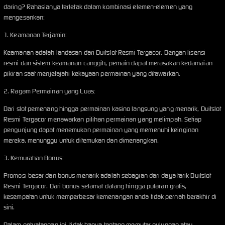
daring? Rahasianya terletak dalam kombinasi elemen-elemen yang
mengesankan:
1. Keamanan Terjamin:
Keamanan adalah landasan dari Duitslot Resmi Tergacor. Dengan lisensi
resmi dan sistem keamanan canggih, pemain dapat merasakan kedamaian
pikiran saat menjelajahi kekayaan permainan yang ditawarkan.
2. Ragam Permainan yang Luas:
Dari slot pemenang hingga permainan kasino langsung yang menarik, Duitslot
Resmi Tergacor menawarkan pilihan permainan yang melimpah. Setiap
pengunjung dapat menemukan permainan yang memenuhi keinginan
mereka, menunggu untuk ditemukan dan dimenangkan.
3. Kemurahan Bonus:
Promosi besar dan bonus menarik adalah sebagian dari daya tarik Duitslot
Resmi Tergacor. Dari bonus selamat datang hingga putaran gratis,
kesempatan untuk memperbesar kemenangan anda tidak pernah berakhir di
sini.
Dalam petualangan ini, tidak hanya tentang memutar gulungan atau